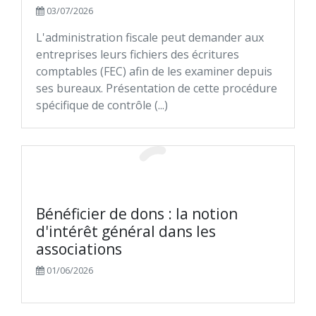
03/07/2026
La minute de l'Expert
Calcul de la durée (selon votre capacité de remboursement)
L'administration fiscale peut demander aux
entreprises leurs fichiers des écritures
Social
Calcul du versement périodique
comptables (FEC) afin de les examiner depuis
Fiscalité
Calcul du taux
ses bureaux. Présentation de cette procédure
spécifique de contrôle (...)
Juridique
Calcul des loyers (constants)
High-tech
Calcul du taux réel (coût réel du crédit-bail)
Patrimoine
Calcul de la durée
Métiers
Absences et congés du salarié
Bénéficier de dons : la notion
Gestion
Correspondance jours ouvrés/jours ouvrables
d'intérêt général dans les
associations
Seuil de rentabilité (estimation rapide)
01/06/2026
Calcul des frais kilométriques : véhicules automobiles
Versement mobilité