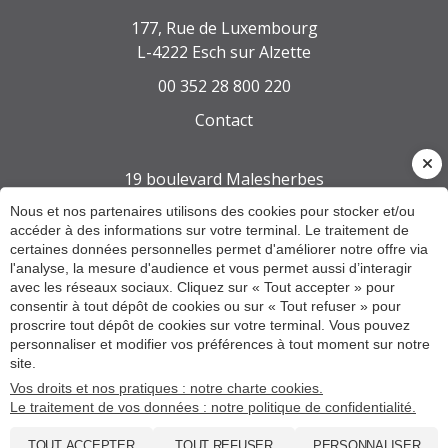
177, Rue de Luxembourg
L-4222 Esch sur Alzette
00 352 28 800 220
Contact
19 boulevard Malesherbes
75008 PARIS
Nous et nos partenaires utilisons des cookies pour stocker et/ou
accéder à des informations sur votre terminal. Le traitement de
01 55 27 36 62
certaines données personnelles permet d'améliorer notre offre via
Contact
l'analyse, la mesure d'audience et vous permet aussi d’interagir
avec les réseaux sociaux. Cliquez sur « Tout accepter » pour
consentir à tout dépôt de cookies ou sur « Tout refuser » pour
proscrire tout dépôt de cookies sur votre terminal. Vous pouvez
Mentions légales et RGPD
personnaliser et modifier vos préférences à tout moment sur notre
Gestion des cookies
site.
Plan du site
Vos droits et nos pratiques : notre charte cookies.
Le traitement de vos données : notre politique de confidentialité.
Administration
TOUT ACCEPTER
TOUT REFUSER
PERSONNALISER
© 2021 - 2026 Site réalisé par Les Echos Publishing